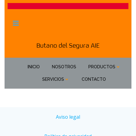
Saltar
al
contenido
Butano del Segura AIE
INICIO
NOSOTROS
PRODUCTOS
SERVICIOS
CONTACTO
Aviso legal