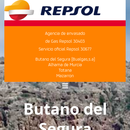
Saltar
al
contenido
Agencia de envasado
de Gas Repsol 30403
Servicio oficial Repsol 30677
Butano del Segura (Bualgas,s.a)
Alhama de Murcia
Totana
Mazarron
Butano del
Segura