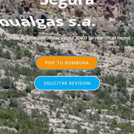
bualgas s.a.
Agencia de envasado de Gas Repsol 30403 Servicio Oficial Repsol
30677
PIDE TU BOMBONA
SOLICITAR REVISION